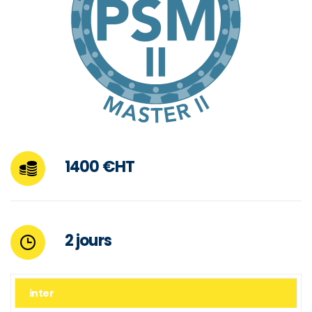
1400 €HT
2 jours
inter