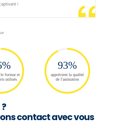
captivant !
que
6%
93%
 le format et
apprécient la qualité
rts utilisés
de l'animation
 ?
rons contact avec vous