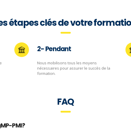
es étapes clés de votre formati
2- Pendant
e
Nous mobilisons tous les moyens
nécessaires pour assurer le succès de la
formation.
FAQ
PgMP-PMI?