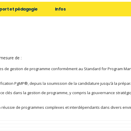
port et pédagogie
Infos
 mesure de :
ques de gestion de programme conformément au Standard for Program Man
fication PgMP®, depuis la soumission de la candidature jusqu’à la prépara
ce clés dans la gestion de programme, y compris la gouvernance stratégiq
ion réussie de programmes complexes et interdépendants dans divers env