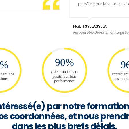
J’ai hâte pour la suite, c’est 
Nabil SYLLASYLLA
Responsable Département Logisti
90%
9%
9
voient un impact
dent nos
apprécient
positif sur leur
tions
les suppo
performance
ntéressé(e) par notre formation
 vos coordonnées, et nous prend
dans les plus brefs délais.