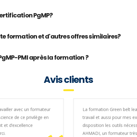
ertification PgMP?
tte formation et d'autres offres similaires?
PgMP-PMI après la formation ?
Avis clients
availler avec un formateur
La formation Green belt lea
science de ce privilège en
travail et aussi pour mes e
t et d’excellence
disposition les outils néce
ci.
AHMADI, un formateur très 