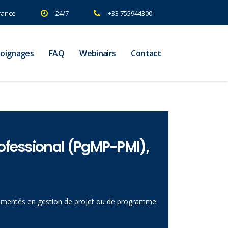
rance
24/7
+33 755944300
oignages
FAQ
Webinairs
Contact
essional (PgMP-PMI),
érimentés en gestion de projet ou de programme