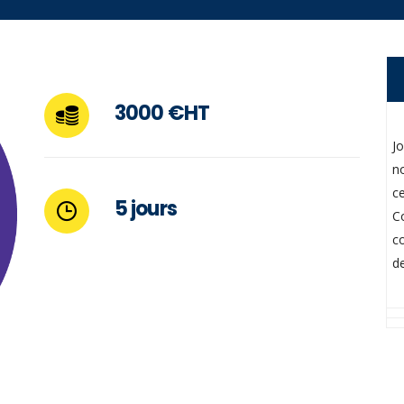
3000 €HT
Jo
n
ce
5 jours
C
c
d