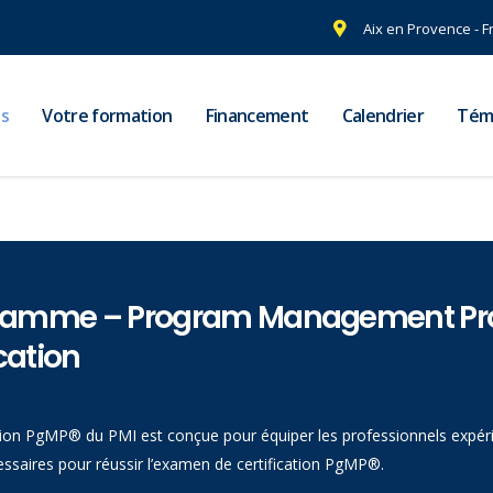
Aix en Provence - F
s
Votre formation
Financement
Calendrier
Tém
amme – Program Management Prof
cation
cation PgMP® du PMI est conçue pour équiper les professionnels exp
saires pour réussir l’examen de certification PgMP®.